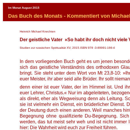
Im Monat August 2015
Das Buch des Monats - Kommentiert von Michae
Heinrich Michael Knechten
Der geistliche Vater »So habt ihr doch nicht viele 
Studien zur russischen Spiritualität XV, 2015.ISBN 978 -3-89991-166-4
In dem vorliegenden Buch geht es um jenen besonder
sich das geistliche Verständnis des orthodoxen Gl
bringt. Sie steht unter dem Wort von Mt 23,8-10: »Ih
euer Meister, ihr aber seid alle Brüder. Ihr sollt niem
denn einer ist euer Vater, der im Himmel ist. Und ih
euer Lehrer, Christus.« Nur im abgeleiteten, bezogene
als direkt, eher als Wegweisung denn als Leitung. Som
sie ist vielmehr ein Dienst, ein brüderlicher Dienst.
der Deutung durch einen anderen. Weil manches hinte
Begegnung ohne qualifizierte Du-Begegnung. Sich 
werden, das tut meist sehr weh und ist nicht immer 
hier: Die Wahrheit wird euch zur Freiheit führen.