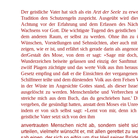
Der geistliche Vater hat sich als ein
Arzt der Seele
zu erwe
Tradition den Schutzengeln zuspricht. Ausgeübt wird die
Achtung vor der Erfahrung und dem Erfassen des Näch
Wachsens vor Gott. Die wichtigste Tugend des geistlichen V
dem anderen Raum, er selbst zu werden. Ohne ihn zu übe
Wünschen, Vorstellungen und Sehnsüchten, aber auch mit
zeigen, wie er ist, und erfährt sich gerade darin als ang
derGestalt des Mose, von dem er sagt: »Sage mir doch, 
Wunderzeichen beiseite gelassen und einzig der Sanftmu
zwölf Plagen züchtigte und das werte Volk aus ihm herausf
Gesetz empfing und daß er die Einsichten der vergangenen 
Schilfmeer teilte und dem dürstenden Volk aus dem Felsen Wa
in der Wüste im Angesichte Gottes stand, als dieser Isra
ausgelöscht zu werden. Menschenliebe und Verbrechen ste
streiche mich aus dem Buch, das du geschrieben hast.' D
vergeben, die gesündigt hatten, anstatt dem Moses ein Unre
indem er von sich selbst sagt: »Lernt von mir, denn ic
geistliche Vater setzt sich von den ihm
anvertrauten Menschen nicht ab, sondern sieht si
urteilen, vielmehr wünscht er, mit allen gerettet zu
sah einen, der sich so eifrig um das Heil seiner Brü